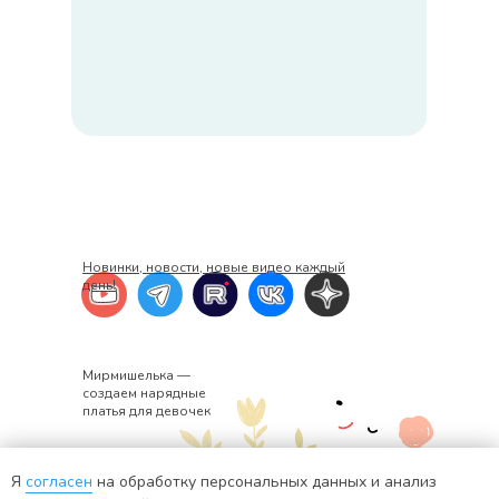
Новинки, новости, новые видео каждый
день!
Мирмишелька —
создаем нарядные
платья для девочек
Я
согласен
на обработку персональных данных и анализ
+7 920 382-34-02
ИНН: 441401571176