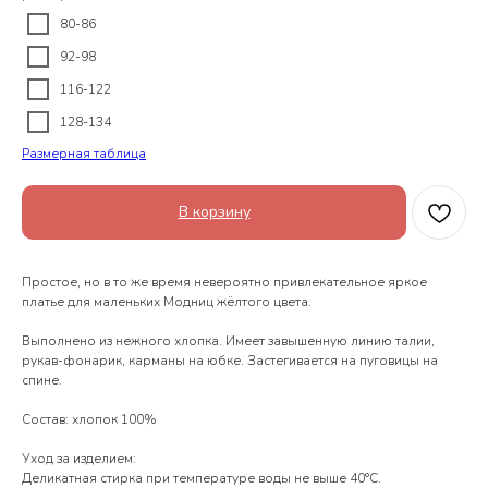
80-86
92-98
116-122
128-134
Размерная таблица
В корзину
Простое, но в то же время невероятно привлекательное яркое
платье для маленьких Модниц жёлтого цвета.
Выполнено из нежного хлопка. Имеет завышенную линию талии,
рукав-фонарик, карманы на юбке. Застегивается на пуговицы на
спине.
Состав: хлопок 100%
Уход за изделием:
Деликатная стирка при температуре воды не выше 40°С.