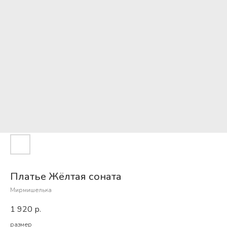
Платье Жёлтая соната
Мирмишелька
1 920
р.
размер