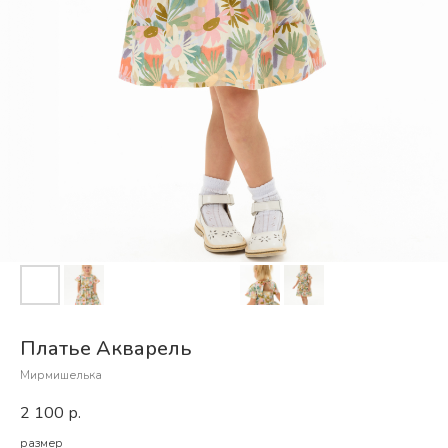
Платье Акварель
Мирмишелька
2 100
р.
размер