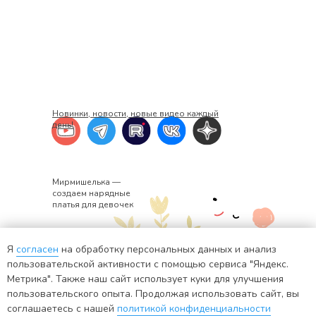
Новинки, новости, новые видео каждый
день!
Мирмишелька —
создаем нарядные
платья для девочек
Я
согласен
на обработку персональных данных и анализ
+7 920 382-34-02
ИНН: 441401571176
пользовательской активности с помощью сервиса "Яндекс.
Метрика". Также наш сайт использует куки для улучшения
info@mirmishelka.ru
пользовательского опыта. Продолжая использовать сайт, вы
ИП Шадрина Екатерина Евгеньевна
соглашаетесь с нашей
политикой конфиденциальности