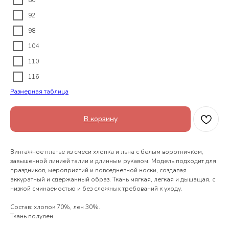
86
92
98
104
110
116
Размерная таблица
В корзину
Винтажное платье из смеси хлопка и льна с белым воротничком,
завышенной линией талии и длинным рукавом. Модель подходит для
праздников, мероприятий и повседневной носки, создавая
аккуратный и сдержанный образ. Ткань мягкая, легкая и дышащая, с
низкой сминаемостью и без сложных требований к уходу.
Состав: хлопок 70%, лен 30%.
Ткань полулен.