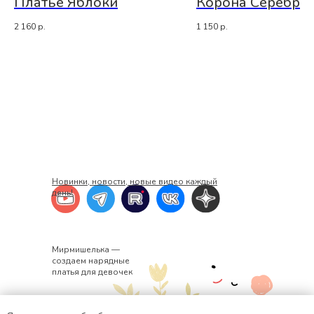
Платье Яблоки
Корона Серебро
2 160
р.
1 150
р.
Новинки, новости, новые видео каждый
день!
Мирмишелька —
создаем нарядные
платья для девочек