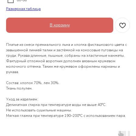
80-86
Размерная таблица
В корзину
Платье из смеси премиального льна и хлопка фисташкового цвета с
завышенной линией талии и застёжкой на кокосовые пуговицы на
груди. Рукава длинные, пышные, собраны на эластичные манжеты.
Фактурный отложной воротник дополнен вязаным кружевом
молочного оттенка. Таким же кружевом оформлены карманы и
рукава.
Состав: хлопок 70%, лен 30%.
Ткань полулен.
Уход за изделием:
Деликатная стирка при температуре воды не выше 40°С.
Не использовать сушильные машины.
Мягкая глажка при температуре 190–200°С с использованием пара.