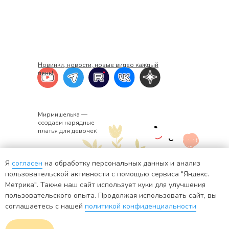
Новинки, новости, новые видео каждый
день!
Мирмишелька —
создаем нарядные
платья для девочек
Я
согласен
на обработку персональных данных и анализ
+7 920 382-34-02
ИНН: 441401571176
пользовательской активности с помощью сервиса "Яндекс.
Метрика". Также наш сайт использует куки для улучшения
info@mirmishelka.ru
пользовательского опыта. Продолжая использовать сайт, вы
ИП Шадрина Екатерина Евгеньевна
соглашаетесь с нашей
политикой конфиденциальности
Политика конфиденциальности