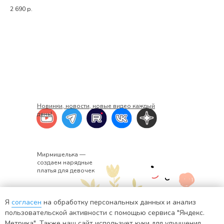
2 690
р.
Новинки, новости, новые видео каждый
день!
Мирмишелька —
создаем нарядные
платья для девочек
Я
согласен
на обработку персональных данных и анализ
+7 920 382-34-02
ИНН: 441401571176
пользовательской активности с помощью сервиса "Яндекс.
Метрика". Также наш сайт использует куки для улучшения