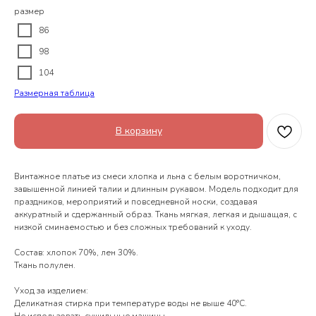
размер
86
98
104
Размерная таблица
В корзину
Винтажное платье из смеси хлопка и льна с белым воротничком,
завышенной линией талии и длинным рукавом. Модель подходит для
праздников, мероприятий и повседневной носки, создавая
аккуратный и сдержанный образ. Ткань мягкая, легкая и дышащая, с
низкой сминаемостью и без сложных требований к уходу.
Состав: хлопок 70%, лен 30%.
Ткань полулен.
Уход за изделием:
Деликатная стирка при температуре воды не выше 40°С.