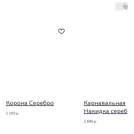
Корона Серебро
Карнавальная
Накидка серебр
1 150
р.
2 690
р.