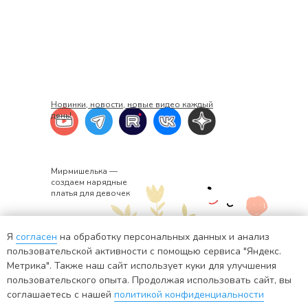
Новинки, новости, новые видео каждый
день!
Мирмишелька —
создаем нарядные
платья для девочек
Я
согласен
на обработку персональных данных и анализ
+7 920 382-34-02
ИНН: 441401571176
пользовательской активности с помощью сервиса "Яндекс.
Метрика". Также наш сайт использует куки для улучшения
info@mirmishelka.ru
пользовательского опыта. Продолжая использовать сайт, вы
ИП Шадрина Екатерина Евгеньевна
соглашаетесь с нашей
политикой конфиденциальности