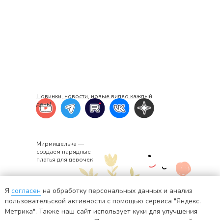
Новинки, новости, новые видео каждый
день!
Мирмишелька —
создаем нарядные
платья для девочек
Я
согласен
на обработку персональных данных и анализ
+7 920 382-34-02
ИНН: 441401571176
пользовательской активности с помощью сервиса "Яндекс.
Метрика". Также наш сайт использует куки для улучшения
info@mirmishelka.ru