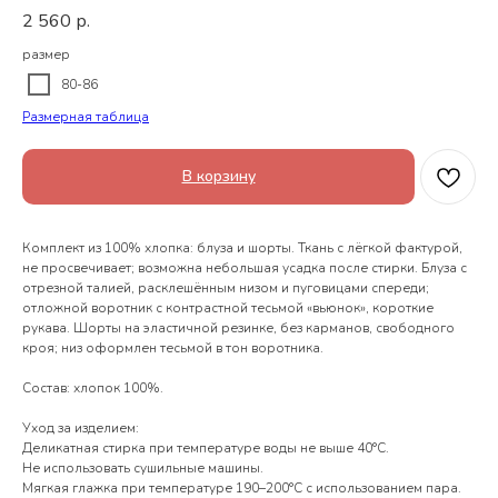
2 560
р.
размер
80-86
Размерная таблица
В корзину
Комплект из 100% хлопка: блуза и шорты. Ткань с лёгкой фактурой,
не просвечивает; возможна небольшая усадка после стирки. Блуза с
отрезной талией, расклешённым низом и пуговицами спереди;
отложной воротник с контрастной тесьмой «вьюнок», короткие
рукава. Шорты на эластичной резинке, без карманов, свободного
кроя; низ оформлен тесьмой в тон воротника.
Состав: хлопок 100%.
Уход за изделием:
Деликатная стирка при температуре воды не выше 40°С.
Не использовать сушильные машины.
Мягкая глажка при температуре 190–200°С с использованием пара.