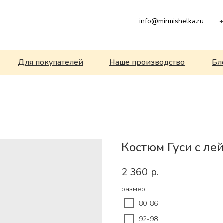
info@mirmishelka.ru
+
Для покупателей
Наше производство
Бл
Костюм Гуси с ле
2 360
р.
размер
80-86
92-98