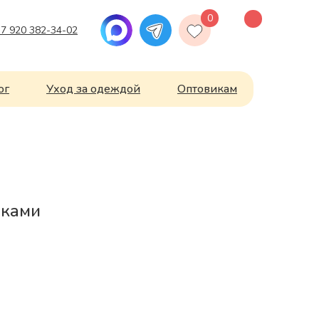
0
7 920 382-34-02
ог
Уход за одеждой
Оптовикам
йками